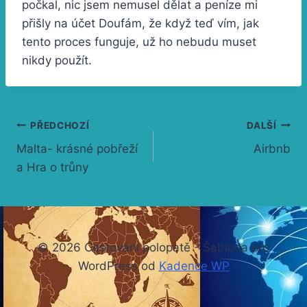
počkal, nic jsem nemusel dělat a peníze mi
přišly na účet Doufám, že když teď vím, jak
tento proces funguje, už ho nebudu muset
nikdy použít.
Navigace
PŘEDCHOZÍ
DALŠÍ
Malta- krásné pobřeží
Airbnb
pro
a Hra o trůny
příspěvek
© 2026 Cestování polopatě - Šablona pro
WordPress od
Kadence WP