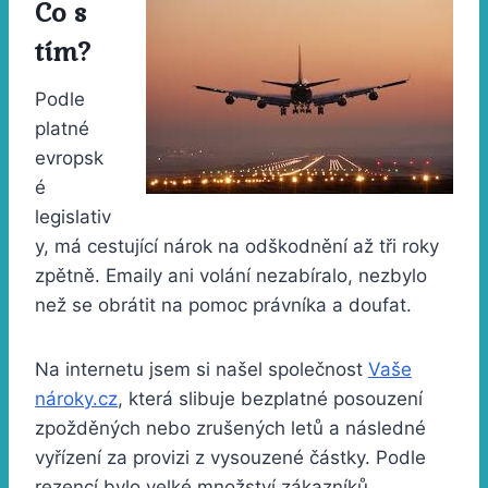
Co s
tím?
Podle
platné
evropsk
é
legislativ
y, má cestující nárok na odškodnění až tři roky
zpětně. Emaily ani volání nezabíralo, nezbylo
než se obrátit na pomoc právníka a doufat.
Na internetu jsem si našel společnost
Vaše
nároky.cz
, která slibuje bezplatné posouzení
zpožděných nebo zrušených letů a následné
vyřízení za provizi z vysouzené částky. Podle
rezencí bylo velké množství zákazníků