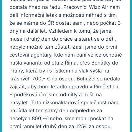
dostala hned na řadu. Pracovníci Wizz Air nám
dali informační leták s možností náhrad s tím,
že se máme do ČR dostat sami, nebo počkat 3
dny na další let. Vzhledem k tomu, že jsme
museli druhý den do práce a starat se o děti,
nebylo možné tam zůstat. Zašli jsme do první
cestovní agentury, kde nám paní velice ochotně
našla variantu odletu z Říma, přes Benátky do
Prahy, která by i s lístkem na vlak vyšla na
krásných 700,- € na osobu. Bohužel se nedalo
zajistit, abychom letadlo opravdu v Římě stihli.
S poděkováním jsme odmítly a došli na
easyJet. Tato nízkonákladová společnost nám
nabídla let ten samý den odpoledne za
necelých 800,-€ nebo jsme mohli počkat na
první ranní let druhý den za 125€ za osobu.