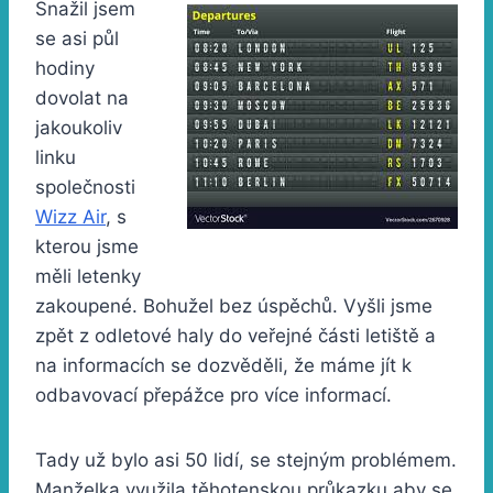
Snažil jsem
se asi půl
hodiny
dovolat na
jakoukoliv
linku
společnosti
Wizz Air
, s
kterou jsme
měli letenky
zakoupené. Bohužel bez úspěchů. Vyšli jsme
zpět z odletové haly do veřejné části letiště a
na informacích se dozvěděli, že máme jít k
odbavovací přepážce pro více informací.
Tady už bylo asi 50 lidí, se stejným problémem.
Manželka využila těhotenskou průkazku aby se