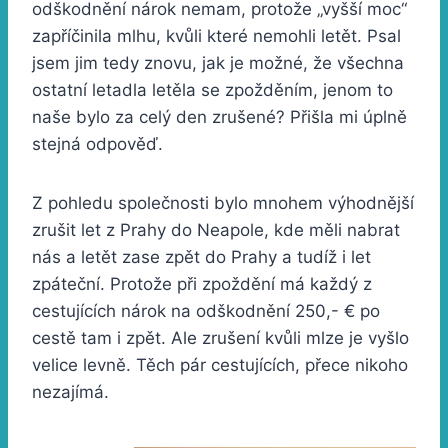
odškodnění nárok nemam, protože „vyšší moc“
zapříčinila mlhu, kvůli které nemohli letět. Psal
jsem jim tedy znovu, jak je možné, že všechna
ostatní letadla letěla se zpožděním, jenom to
naše bylo za celý den zrušené? Přišla mi úplně
stejná odpověď.
Z pohledu společnosti bylo mnohem výhodnější
zrušit let z Prahy do Neapole, kde měli nabrat
nás a letět zase zpět do Prahy a tudíž i let
zpáteční. Protože při zpoždění má každý z
cestujících nárok na odškodnění 250,- € po
cestě tam i zpět. Ale zrušení kvůli mlze je vyšlo
velice levně. Těch pár cestujících, přece nikoho
nezajímá.